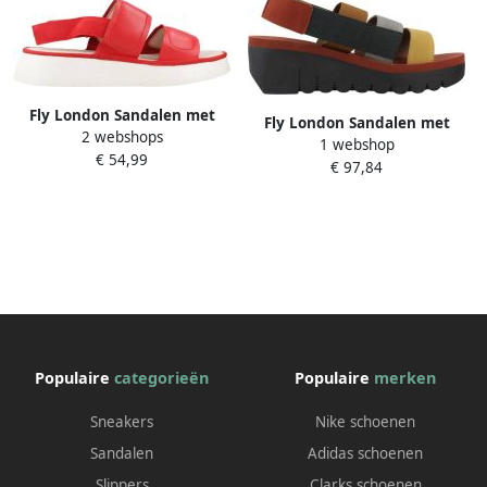
Fly London Sandalen met
Fly London Sandalen met
2 webshops
sleehak Craw
1 webshop
sleehak YERE
€ 54,99
€ 97,84
Populaire
categorieën
Populaire
merken
Sneakers
Nike schoenen
Sandalen
Adidas schoenen
Slippers
Clarks schoenen