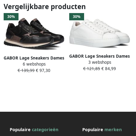
Vergelijkbare producten
30%
30%
GABOR Lage Sneakers Dames
GABOR Lage Sneakers Dames
3 webshops
460.1 Maat: 39 Materiaal:
6 webshops
378 Maat: 37 Materiaal: Leer
€ 121,85
€ 84,99
Leer Kleur: Wit
€ 139,99
€ 97,30
Kleur: Zwart
Populaire
categorieën
Populaire
merken