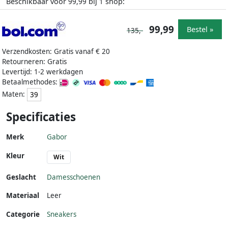
Beschikbaar voor
bij
shop:
99,99
1
99,99
Bestel »
135,-
Verzendkosten: Gratis vanaf € 20
Retourneren: Gratis
Levertijd: 1-2 werkdagen
Betaalmethodes:
Maten:
39
Specificaties
Merk
Gabor
Kleur
Wit
Geslacht
Damesschoenen
Materiaal
Leer
Categorie
Sneakers