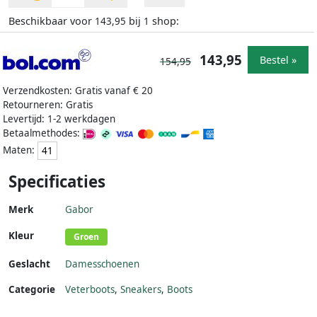
Beschikbaar voor
bij
shop:
143,95
1
143,95
Bestel »
154,95
Verzendkosten: Gratis vanaf € 20
Retourneren: Gratis
Levertijd: 1-2 werkdagen
Betaalmethodes:
Maten:
41
Specificaties
Merk
Gabor
Kleur
Groen
Geslacht
Damesschoenen
Categorie
Veterboots
,
Sneakers
,
Boots