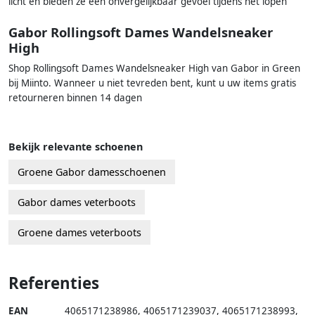
licht en bieden ze een onvergelijkbaar gevoel tijdens het lopen
Gabor Rollingsoft Dames Wandelsneaker
High
Shop Rollingsoft Dames Wandelsneaker High van Gabor in Green
bij Miinto. Wanneer u niet tevreden bent, kunt u uw items gratis
retourneren binnen 14 dagen
Bekijk relevante schoenen
Groene Gabor damesschoenen
Gabor dames veterboots
Groene dames veterboots
Referenties
EAN
4065171238986
,
4065171239037
,
4065171238993
,