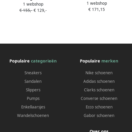
1 webshop
96.868.47 dames rollende
1 webshop
96.868.38 dames rollende
€ 171,15
wandelsneaker zwart
€ 155,-
€ 129,-
wandelsneaker rood
Populaire
categorieën
Populaire
merken
Sneakers
Nike schoenen
Sandalen
Adidas schoenen
Slippers
Clarks schoenen
Pumps
Converse schoenen
Enkellaarsjes
Ecco schoenen
Wandelschoenen
Gabor schoenen
Over ons