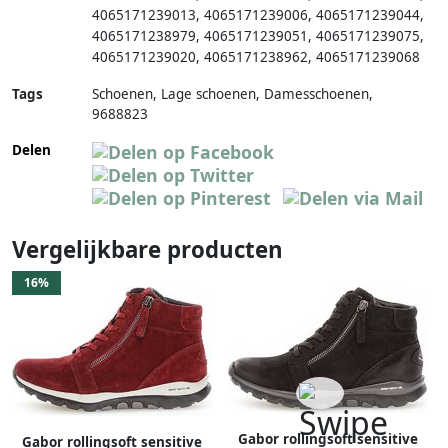
4065171239013
,
4065171239006
,
4065171239044
,
4065171238979
,
4065171239051
,
4065171239075
,
4065171239020
,
4065171238962
,
4065171239068
Tags
Schoenen, Lage schoenen, Damesschoenen,
9688823
Delen
Vergelijkbare producten
16%
Gabor rollingsoft sensitive
Gabor rollingsoft sensitive