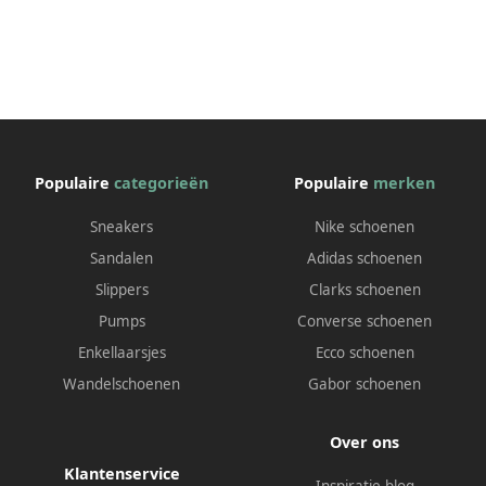
Populaire
categorieën
Populaire
merken
Sneakers
Nike schoenen
Sandalen
Adidas schoenen
Slippers
Clarks schoenen
Pumps
Converse schoenen
Enkellaarsjes
Ecco schoenen
Wandelschoenen
Gabor schoenen
Over ons
Klantenservice