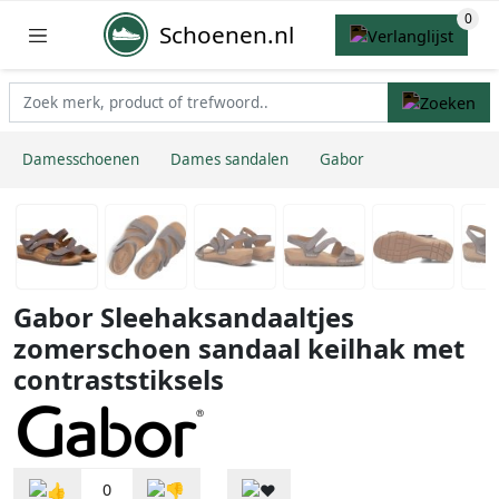
Schoenen.nl
Damesschoenen
Dames sandalen
Gabor
Gabor Sleehaksandaaltjes
zomerschoen sandaal keilhak met
contraststiksels
0