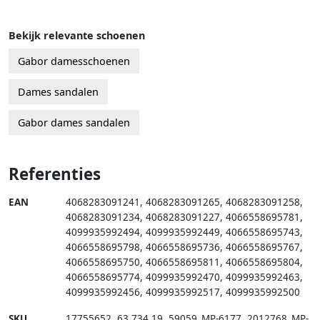
Bekijk relevante schoenen
Gabor damesschoenen
Dames sandalen
Gabor dames sandalen
Referenties
EAN
4068283091241
,
4068283091265
,
4068283091258
,
4068283091234
,
4068283091227
,
4066558695781
,
4099935992494
,
4099935992449
,
4066558695743
,
4066558695798
,
4066558695736
,
4066558695767
,
4066558695750
,
4066558695811
,
4066558695804
,
4066558695774
,
4099935992470
,
4099935992463
,
4099935992456
,
4099935992517
,
4099935992500
SKU
17755652
,
63.734.19
,
59059_MP-6177
,
2012768_MP-