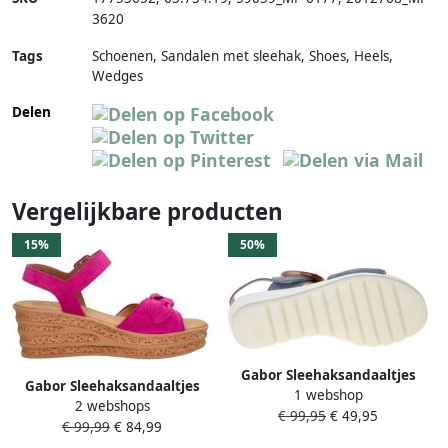
3620
Tags
Schoenen, Sandalen met sleehak, Shoes, Heels,
Wedges
Delen
Vergelijkbare producten
15%
50%
Gabor Sleehaksandaaltjes
Gabor Sleehaksandaaltjes
1 webshop
zomerschoen sandaal keilhak
2 webshops
zomerschoen sandaal keilhak
€ 99,95
€ 49,95
met mooie decoratieve gesp
€ 99,99
€ 84,99
met mooie decoratieve strik