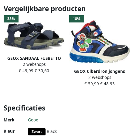
Vergelijkbare producten
38%
18%
GEOX SANDAAL FUSBETTO
2 webshops
TIENERS Sandalen
€ 49,99
€ 30,60
MARINEBLAUW LEGERGROEN
GEOX Ciberdron jongens
2 webshops
sneakers Blauw multi
€ 59,99
€ 48,93
Specificaties
Merk
Geox
Kleur
Black
Zwart