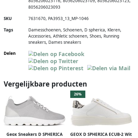
8056206023116
,
8056206023109
,
8056206023123
,
8056206023093
SKU
7631670
,
PA3953_13_MP-1046
Tags
Damesschoenen, Schoenen, D spherica, Kleren,
Accessories, Athletic schoenen, Shoes, Running
sneakers, Dames sneakers
Delen
Vergelijkbare producten
26%
Geox Sneakers D SPHERICA
GEOX D SPHERICA ECUB-2 Wit