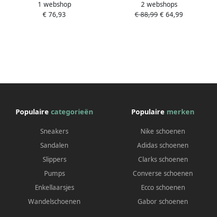
1 webshop
2 webshops
met schachtrand in sok-look
€ 76,93
€ 88,99
€ 64,99
Populaire
categorieën
Populaire
merken
Sneakers
Nike schoenen
Sandalen
Adidas schoenen
Slippers
Clarks schoenen
Pumps
Converse schoenen
Enkellaarsjes
Ecco schoenen
Wandelschoenen
Gabor schoenen