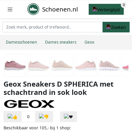
Schoenen.nl
Damesschoenen
Dames sneakers
Geox
Geox Sneakers D SPHERICA met
schachtrand in sok look
0
Beschikbaar voor
bij
shop:
105,-
1