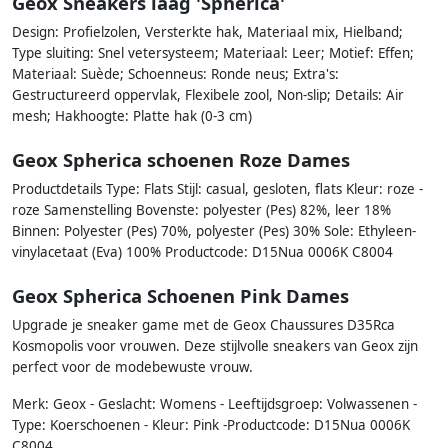
Geox Sneakers laag 'Spherica'
Design: Profielzolen, Versterkte hak, Materiaal mix, Hielband;
Type sluiting: Snel vetersysteem; Materiaal: Leer; Motief: Effen;
Materiaal: Suède; Schoenneus: Ronde neus; Extra's:
Gestructureerd oppervlak, Flexibele zool, Non-slip; Details: Air
mesh; Hakhoogte: Platte hak (0-3 cm)
Geox Spherica schoenen Roze Dames
Productdetails Type: Flats Stijl: casual, gesloten, flats Kleur: roze -
roze Samenstelling Bovenste: polyester (Pes) 82%, leer 18%
Binnen: Polyester (Pes) 70%, polyester (Pes) 30% Sole: Ethyleen-
vinylacetaat (Eva) 100% Productcode: D15Nua 0006K C8004
Geox Spherica Schoenen Pink Dames
Upgrade je sneaker game met de Geox Chaussures D35Rca
Kosmopolis voor vrouwen. Deze stijlvolle sneakers van Geox zijn
perfect voor de modebewuste vrouw.
Merk: Geox - Geslacht: Womens - Leeftijdsgroep: Volwassenen -
Type: Koerschoenen - Kleur: Pink -Productcode: D15Nua 0006K
C8004