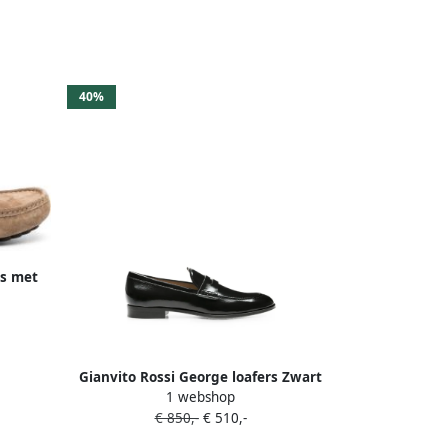
40%
rs met
Gianvito Rossi George loafers Zwart
1 webshop
€ 850,-
€ 510,-