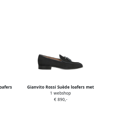
oafers
Gianvito Rossi Suède loafers met
1 webshop
kwastjes Zwart
€ 890,-