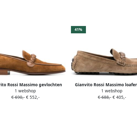
41%
ito Rossi Massimo gevlochten
Gianvito Rossi Massimo loafe
1 webshop
1 webshop
loafers Bruin
gevlochten detail Beige
€ 690,-
€ 552,-
€ 688,-
€ 405,-