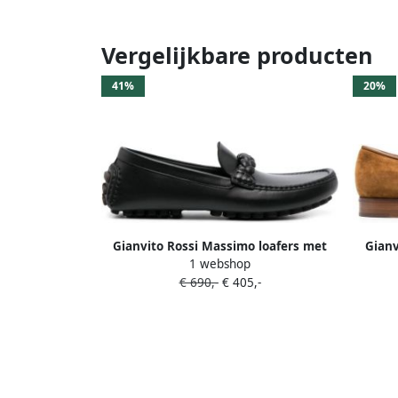
Vergelijkbare producten
41%
20%
Gianvito Rossi Massimo loafers met
Gianv
1 webshop
gevlochten detail Zwart
€ 690,-
€ 405,-