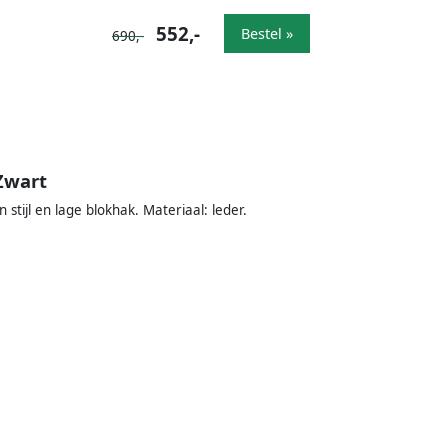
552,-
Bestel »
690,-
Zwart
stijl en lage blokhak. Materiaal: leder.