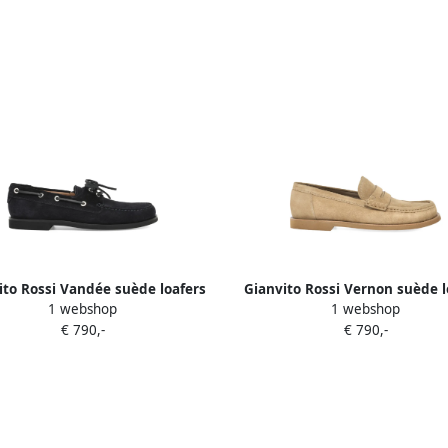
ito Rossi Vandée suède loafers
Gianvito Rossi Vernon suède l
1 webshop
1 webshop
Blauw
Beige
€ 790,-
€ 790,-