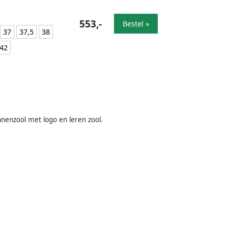
553,-
Bestel »
37
37,5
38
42
nnenzool met logo en leren zool.