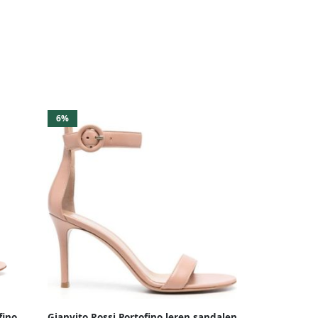
6%
fino
Gianvito Rossi Portofino leren sandalen