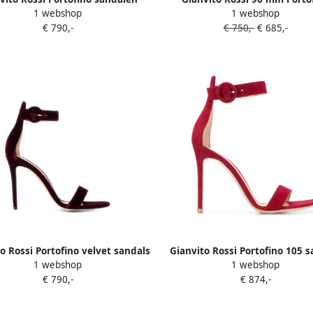
1 webshop
1 webshop
Beige
sandalen Beige
€ 790,-
€ 750,-
€ 685,-
o Rossi Portofino velvet sandals
Gianvito Rossi Portofino 105 s
1 webshop
1 webshop
Rood
Rood
€ 790,-
€ 874,-