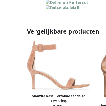
Vergelijkbare producten
Gianvito Rossi Portofino sandalen
1 webshop
Beige
Gian
€ 790,-