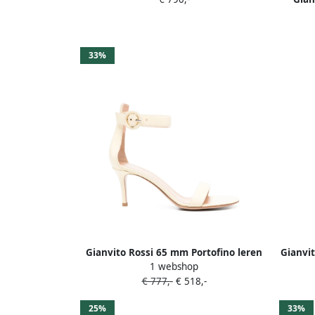
33%
Gianvito Rossi 65 mm Portofino leren
Gianvit
1 webshop
sandalen met enkelbandje Beige
€ 777,-
€ 518,-
25%
33%