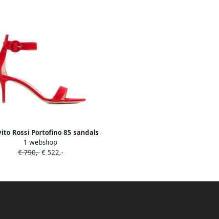
ito Rossi Portofino 85 sandals
1 webshop
Rood
€ 790,-
€ 522,-