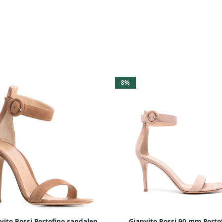
8%
vito Rossi Portofino sandalen
Gianvito Rossi 90 mm Porto