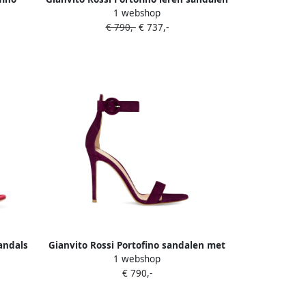
1 webshop
Roze
€ 790,-
€ 737,-
andals
Gianvito Rossi Portofino sandalen met
1 webshop
hak Paars
€ 790,-