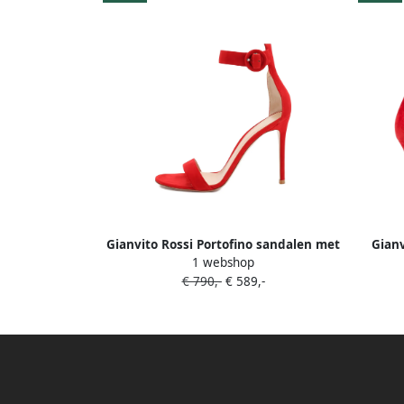
Gianvito Rossi Portofino sandalen met
Gianv
1 webshop
gesp Rood
€ 790,-
€ 589,-