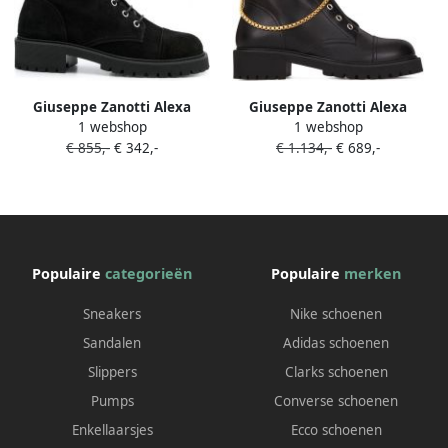
Giuseppe Zanotti Alexa
Giuseppe Zanotti Alexa
1 webshop
1 webshop
laarzen met logopatch Zwart
laarzen met schakeldetail
€ 855,-
€ 342,-
€ 1.134,-
€ 689,-
Zwart
Populaire
categorieën
Populaire
merken
Sneakers
Nike schoenen
Sandalen
Adidas schoenen
Slippers
Clarks schoenen
Pumps
Converse schoenen
Enkellaarsjes
Ecco schoenen