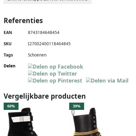
Referenties
EAN
8743184648454
SKU
I27002400118464845
Tags
Schoenen
Delen
Vergelijkbare producten
60%
39%