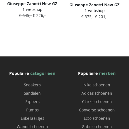
Giuseppe Zanotti New GZ
Giuseppe Zanotti New GZ
1 webshop
Runner low-top sneakers
1 webshop
Runner low-top sneakers
€ 645,-
€ 226,-
Rood
€ 575,-
€ 201,-
Beige
Populaire
categorieën
Populaire
merken
Sneakers
Nike schoenen
Sandalen
Adidas schoenen
Slippers
Clarks schoenen
Pumps
Converse schoenen
Enkellaarsjes
Ecco schoenen
Wandelschoenen
Gabor schoenen