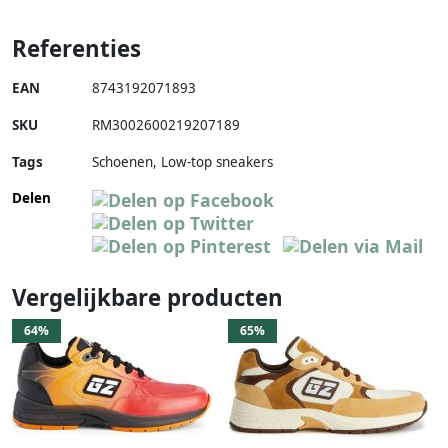
Referenties
EAN
8743192071893
SKU
RM3002600219207189
Tags
Schoenen, Low-top sneakers
Delen
Vergelijkbare producten
64%
65%