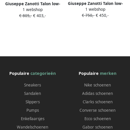
Giuseppe Zanotti Talon low-
Giuseppe Zanotti Talon low-
1 webshop
top sneakers Zwart
1 webshop
top sneakers Zwart
€ 750,-
€ 450,-
€ 805,-
€ 403,-
Populaire
categorieën
Populaire
merken
Sneakers
Nike schoenen
Sandalen
Adidas schoenen
Slippers
Clarks schoenen
Pumps
Converse schoenen
Enkellaarsjes
Ecco schoenen
Wandelschoenen
Gabor schoenen