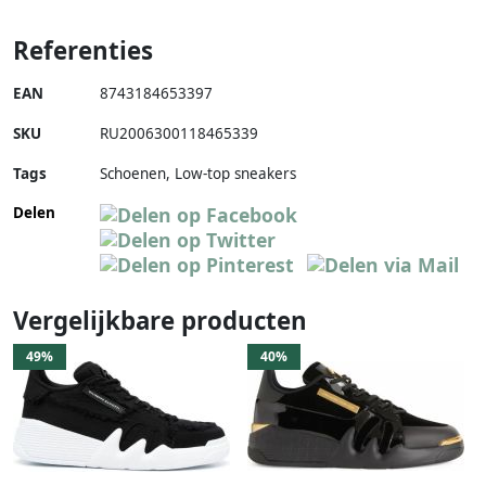
Referenties
EAN
8743184653397
SKU
RU2006300118465339
Tags
Schoenen, Low-top sneakers
Delen
Vergelijkbare producten
49%
40%