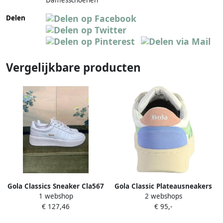
Delen
Vergelijkbare producten
Gola Classics Sneaker Cla567
Gola Classic Plateausneakers
1 webshop
2 webshops
voor dames Wit Maten: 36 37
GRANDSLAM TRIDENT in een
€ 127,46
€ 95,-
38 39 40 41
leuke kleurencombinatie