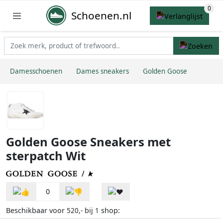
Schoenen.nl
Damesschoenen
Dames sneakers
Golden Goose
Golden Goose Sneakers met
sterpatch Wit
0
Beschikbaar voor
bij
shop:
520,-
1