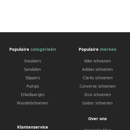
Populaire
categorieën
Populaire
merken
Sneakers
Nike schoenen
Sandalen
Adidas schoenen
Slippers
Clarks schoenen
Pumps
Converse schoenen
Enkellaarsjes
Ecco schoenen
Wandelschoenen
Gabor schoenen
Over ons
Klantenservice