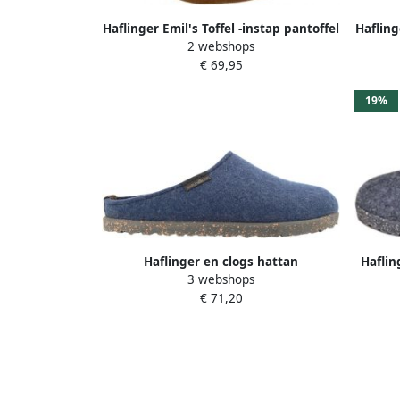
Haflinger Emil's Toffel -instap pantoffel
Hafling
2 webshops
Antraciet Vilt Fashion Pantoffel leren
Blau
€ 69,95
loopvlak anatomisch voetbed
lo
19%
Haflinger en clogs hattan
Haflin
3 webshops
€ 71,20