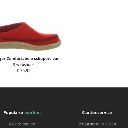
ger Comfortabele sslippers van
3 webshops
zacht vilt
€ 75,95
Populaire
merken
Klantenservice
Nike schoenen
Retourneren & ruilen