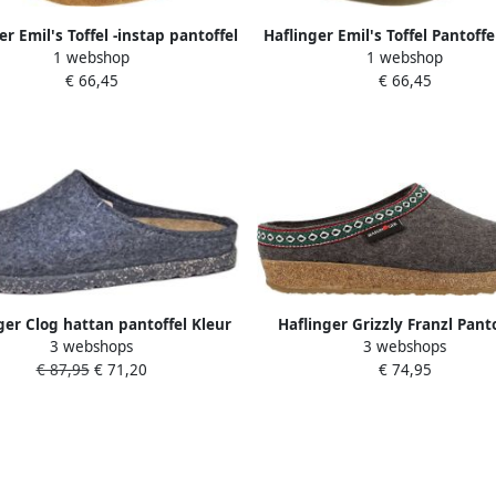
er Emil's Toffel -instap pantoffel
Haflinger Emil's Toffel Pantoffe
1 webshop
1 webshop
w Vilt Fashion Pantoffel leren
€ 66,45
€ 66,45
opvlak anatomisch voetbed
ger Clog hattan pantoffel Kleur
Haflinger Grizzly Franzl Panto
3 webshops
3 webshops
Grijs)
bruin
€ 87,95
€ 71,20
€ 74,95