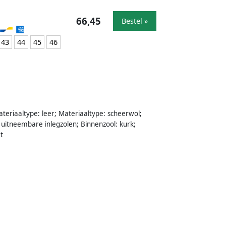
66,45
Bestel »
43
44
45
46
Materiaaltype: leer; Materiaaltype: scheerwol;
 uitneembare inlegzolen; Binnenzool: kurk;
t