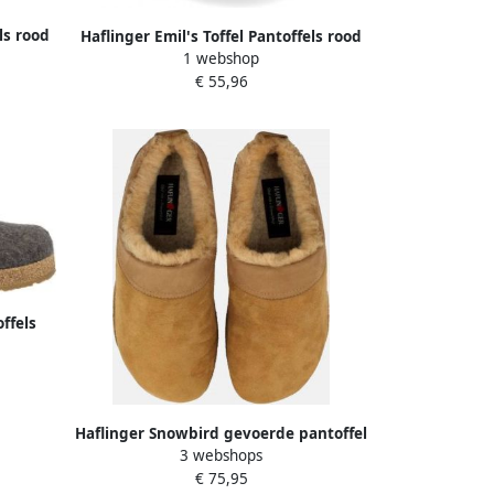
ls rood
Haflinger Emil's Toffel Pantoffels rood
1 webshop
€ 55,96
ffels
Haflinger Snowbird gevoerde pantoffel
3 webshops
Leer Gevoerd Lamsleer buitenzool met
€ 75,95
profiel