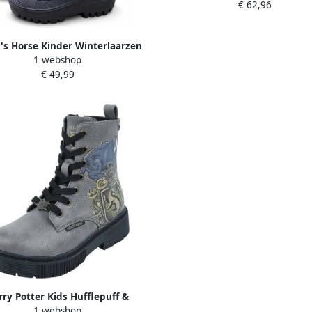
€ 62,96
's Horse Kinder Winterlaarzen
1 webshop
icht Anti‑Slip Warme Snowboots
€ 49,99
littenband en Reflectie Zwart
rry Potter Kids Hufflepuff &
1 webshop
Kinderlaarzen grijs