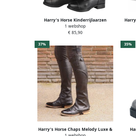
Harry's Horse Kinderrijlaarzen
Harry
1 webshop
Lancelot
Waterd
€ 85,90
met K
37%
35%
Harry's Horse Chaps Melody Luxe &
Ha
1 webshop
Soepel Zwart Maat XS