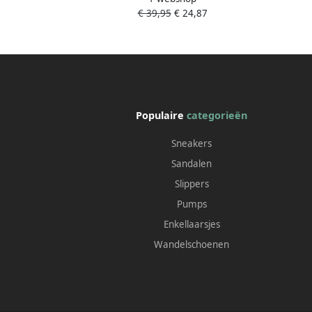
€ 39,95
€ 24,87
Populaire
categorieën
Sneakers
Sandalen
Slippers
Pumps
Enkellaarsjes
Wandelschoenen