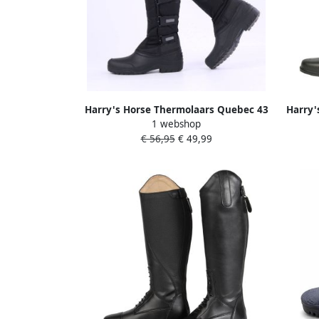
Harry's Horse Thermolaars Quebec 43
Harry'
1 webshop
Zwart
€ 56,95
€ 49,99