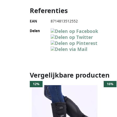
Referenties
EAN
8714813512552
Delen
Vergelijkbare producten
12%
16%