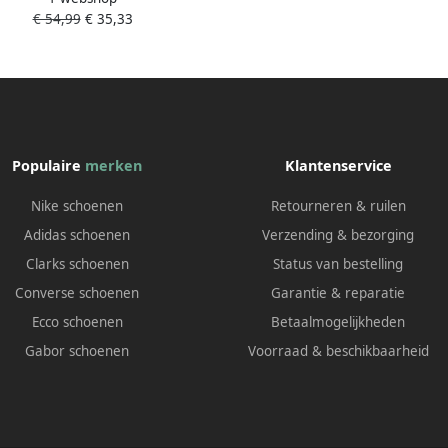
€ 54,99
€ 35,33
Populaire
merken
Klantenservice
Nike schoenen
Retourneren & ruilen
Adidas schoenen
Verzending & bezorging
Clarks schoenen
Status van bestelling
Converse schoenen
Garantie & reparatie
Ecco schoenen
Betaalmogelijkheden
Gabor schoenen
Voorraad & beschikbaarheid