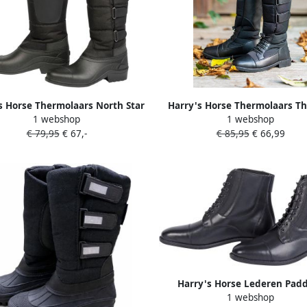
s Horse Thermolaars North Star
Harry's Horse Thermolaars T
1 webshop
1 webshop
38 Zwart
Rider black
€ 79,95
€ 67,-
€ 85,95
€ 66,99
Harry's Horse Lederen Pad
1 webshop
Rijschoen Nice black