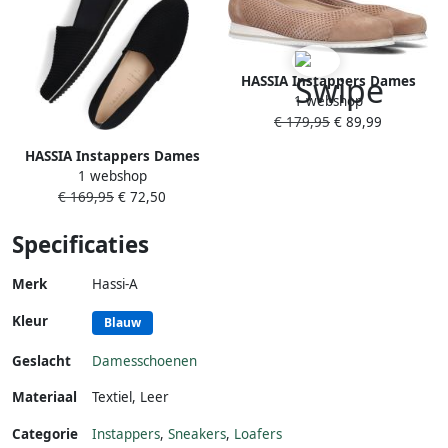
HASSIA Instappers Dames
1 webshop
Piacenza 1623 Maat: 37 5
€ 179,95
€ 89,99
Materiaal: Suède Kleur:
Camel
HASSIA Instappers Dames
1 webshop
Piacenza Maat: 37 Materiaal:
€ 169,95
€ 72,50
Textiel Kleur: Zwart
Specificaties
Merk
Hassi-A
Kleur
Blauw
Geslacht
Damesschoenen
Materiaal
Textiel
,
Leer
Categorie
Instappers
,
Sneakers
,
Loafers