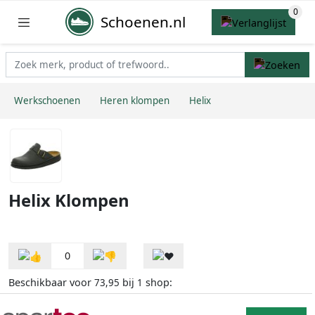
Schoenen.nl
Werkschoenen
Heren klompen
Helix
Helix Klompen
0
Beschikbaar voor
bij
shop:
73,95
1