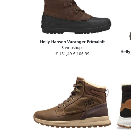
Helly Hansen Varanger Primaloft
3 webshops
Winterschoenen bruin zwart
Helly
€ 131,49
€ 106,99
Patr