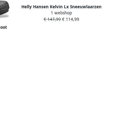
Helly Hansen Kelvin Lx Sneeuwlaarzen
1 webshop
Zwart 1 2 Man
€ 147,99
€ 114,99
Boot