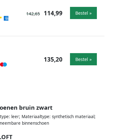
114,99
Bestel »
142,65
135,20
Bestel »
hoenen bruin zwart
ype: leer; Materiaaltype: synthetisch materiaal;
 Uitneembare binnenschoen
LOFT