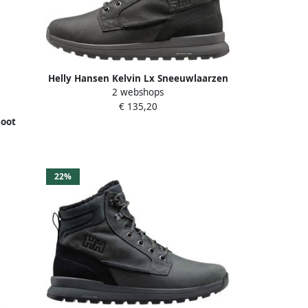
Helly Hansen Kelvin Lx Sneeuwlaarzen
2 webshops
Zwart 1 2 Man
€ 135,20
Boot
zwart
22%