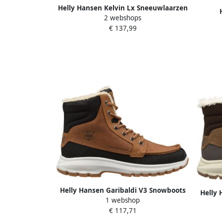
Helly Hansen Kelvin Lx Sneeuwlaarzen
2 webshops
Bruin 1 2 Man
W
€ 137,99
Helly Hansen Garibaldi V3 Snowboots
Helly 
1 webshop
Mannen bruin zwart
€ 117,71