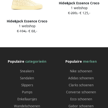
Hide&Jack Essence Croco
1 webshop
sneakers Zwart
€ 209,-
€ 125,-
Hide&Jack Essence Croco
1 webshop
sneakers met textuur Geel
€ 194,-
€ 68,-
Populaire
categorieën
Populaire
merken
Sneakers
Nike schoenen
Sandalen
Adidas schoenen
Slippers
Clarks schoenen
Pumps
Converse schoenen
Enkellaarsjes
Ecco schoenen
Wandelschoenen
Gabor schoenen