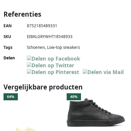
Referenties
EAN
8752185489331
SKU
EIBKLGRYWHT18548933
Tags
Schoenen, Low-top sneakers
Delen
Vergelijkbare producten
64%
40%