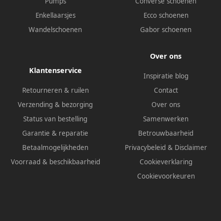
Pumps
Converse schoenen
Enkellaarsjes
Ecco schoenen
Wandelschoenen
Gabor schoenen
Over ons
Klantenservice
Inspiratie blog
Retourneren & ruilen
Contact
Verzending & bezorging
Over ons
Status van bestelling
Samenwerken
Garantie & reparatie
Betrouwbaarheid
Betaalmogelijkheden
Privacybeleid
&
Disclaimer
Voorraad & beschikbaarheid
Cookieverklaring
Cookievoorkeuren