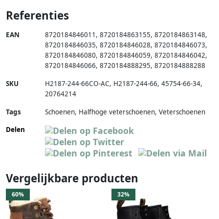
Referenties
EAN
8720184846011
,
8720184863155
,
8720184863148
,
8720184846035
,
8720184846028
,
8720184846073
,
8720184846080
,
8720184846059
,
8720184846042
,
8720184846066
,
8720184888295
,
8720184888288
SKU
H2187-244-66CO-AC
,
H2187-244-66
,
45754-66-34
,
20764214
Tags
Schoenen, Halfhoge veterschoenen, Veterschoenen
Delen
Vergelijkbare producten
60%
32%