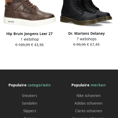
Dr. Martens Delaney
Hip Bruin Jongens Leer 27
7 webshops
Schoenen met rits en veter
1 webshop
Sneakers | Sneaker van
€ 99,95
€ 67,49
Zwart;Zwarte Black softy
€ 109,99
€ 43,96
Populaire
categorieën
Populaire
merken
Sneakers
Nike schoenen
Sandalen
Adidas schoenen
Slippers
Clarks schoenen