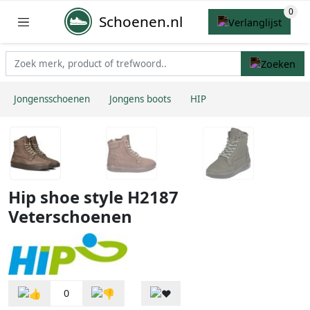
Schoenen.nl
Jongensschoenen
Jongens boots
HIP
Hip shoe style H2187
Veterschoenen
0