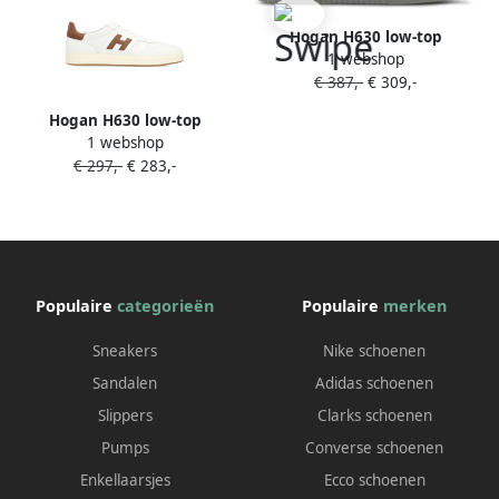
Hogan H630 low-top
1 webshop
sneakers Wit
€ 387,-
€ 309,-
Hogan H630 low-top
1 webshop
sneakers Wit
€ 297,-
€ 283,-
Populaire
categorieën
Populaire
merken
Sneakers
Nike schoenen
Sandalen
Adidas schoenen
Slippers
Clarks schoenen
Pumps
Converse schoenen
Enkellaarsjes
Ecco schoenen