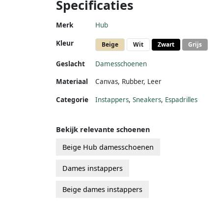
Specificaties
Merk
Hub
Kleur
Beige
Wit
Zwart
Grijs
Geslacht
Damesschoenen
Materiaal
Canvas
,
Rubber
,
Leer
Categorie
Instappers
,
Sneakers
,
Espadrilles
Bekijk relevante schoenen
Beige Hub damesschoenen
Dames instappers
Beige dames instappers