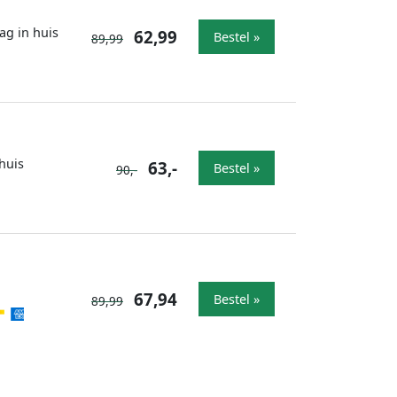
ag in huis
62,99
Bestel »
89,99
huis
63,-
Bestel »
90,-
67,94
Bestel »
89,99