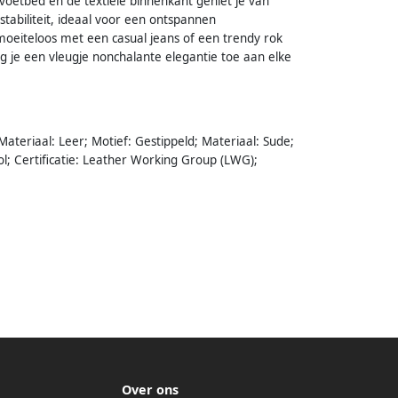
oetbed en de textiele binnenkant geniet je van
tabiliteit, ideaal voor een ontspannen
oeiteloos met een casual jeans of een trendy rok
g je een vleugje nonchalante elegantie toe aan elke
; Materiaal: Leer; Motief: Gestippeld; Materiaal: Sude;
ol; Certificatie: Leather Working Group (LWG);
Over ons