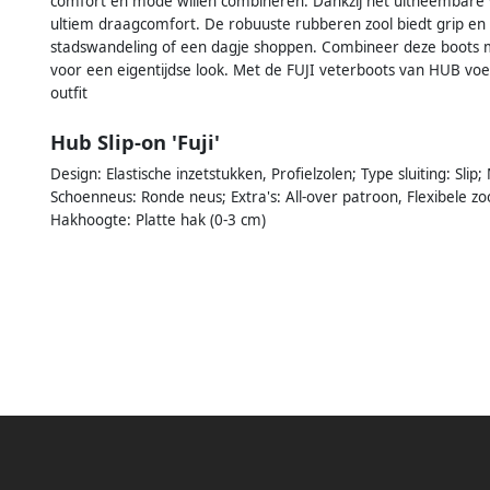
comfort en mode willen combineren. Dankzij het uitneembare v
ultiem draagcomfort. De robuuste rubberen zool biedt grip en s
stadswandeling of een dagje shoppen. Combineer deze boots m
voor een eigentijdse look. Met de FUJI veterboots van HUB voe
outfit
Hub Slip-on 'Fuji'
Design: Elastische inzetstukken, Profielzolen; Type sluiting: Slip
Schoenneus: Ronde neus; Extra's: All-over patroon, Flexibele zo
Hakhoogte: Platte hak (0-3 cm)