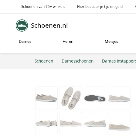
Schoenen van 75+ winkels
Hier bespaar je tijd en geld
Schoenen.nl
Dames
Heren
Meisjes
Schoenen
Damesschoenen
Dames instapper