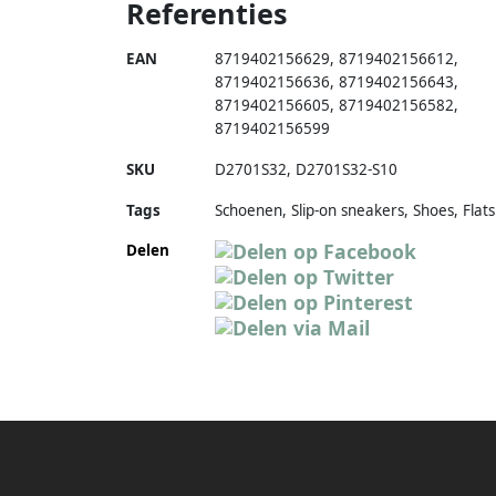
Referenties
EAN
8719402156629
,
8719402156612
,
8719402156636
,
8719402156643
,
8719402156605
,
8719402156582
,
8719402156599
SKU
D2701S32
,
D2701S32-S10
Tags
Schoenen, Slip-on sneakers, Shoes, Flats
Delen