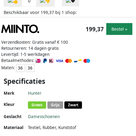
0
Beschikbaar voor
bij
shop:
199,37
1
199,37
Bestel »
Verzendkosten: Gratis vanaf € 100
Retourneren: 14 dagen gratis
Levertijd: 1-5 werkdagen
Betaalmethodes:
Maten:
36
36
Specificaties
Merk
Hunter
Kleur
Groen
Grijs
Zwart
Geslacht
Damesschoenen
Materiaal
Textiel
,
Rubber
,
Kunststof