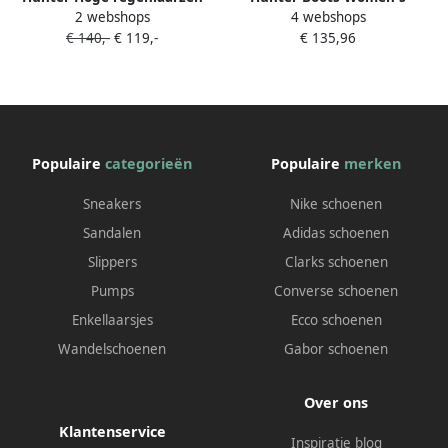
2 webshops
4 webshops
Herfst Winter Collectie
Original Tall Back Adjustable
€ 140,-
€ 119,-
€ 135,96
Vrouwen Green Dames
Boot Rubberlaarzen zwart
Populaire
categorieën
Populaire
merken
Sneakers
Nike schoenen
Sandalen
Adidas schoenen
Slippers
Clarks schoenen
Pumps
Converse schoenen
Enkellaarsjes
Ecco schoenen
Wandelschoenen
Gabor schoenen
Over ons
Klantenservice
Inspiratie blog