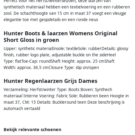
Perfect voor het herfst/winterseizoen, deze laarzen van
synthetisch materiaal hebben een textielvoering en een rubberen
zool. De schachthoogte van 15 cm in maat 37 voegt een vleugje
elegantie toe met gespdetails en een ronde neus
Hunter Boots & laarzen Womens Original
Short Gloss in groen
Upper: synthetic materialInsole: textileSole: rubberDetails: glossy
finish, rubber logo plate, adjustable buckle on the sideHeel
Type: flatToe-Cap: roundShaft Height: approx. 25 cmShaft
Width: approx. 36.5 cmClosure Type: slip on/open
Hunter Regenlaarzen Grijs Dames
Verzameling: Herfst/winter Type: Boots Boven: Synthech
materiaal Interne Voering: Fabric Sole: Rubberen been Hoogte in
maat 37, CM: 15 Details: Buckleround teen Deze beschrijving is
automach vertaald
Bekijk relevante schoenen