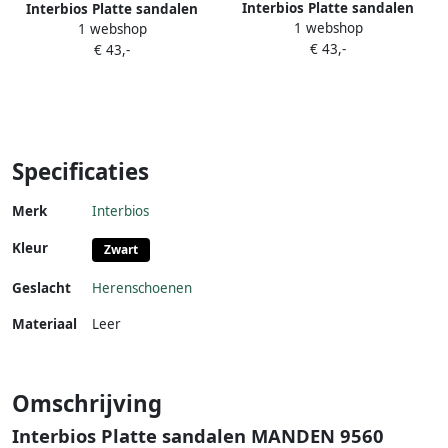
Interbios Platte sandalen
Interbios Platte sandalen
1 webshop
MANDEN 9560
1 webshop
MANDEN 9560
€ 43,-
€ 43,-
Specificaties
Merk
Interbios
Kleur
Zwart
Geslacht
Herenschoenen
Materiaal
Leer
Omschrijving
Interbios Platte sandalen MANDEN 9560