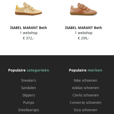
ISABEL MARANT Beth
ISABEL MARANT Beth
1 webshop
1 webshop
sneakers met klittenband
sneakers met klittenband
€ 372,-
€ 299,-
Beige
Beige
Populaire
categorieën
Populaire
merken
Sneakers
Nike schoenen
Sandalen
Adidas schoenen
Slippers
Clarks schoenen
Pumps
Converse schoenen
Enkellaarsjes
Ecco schoenen