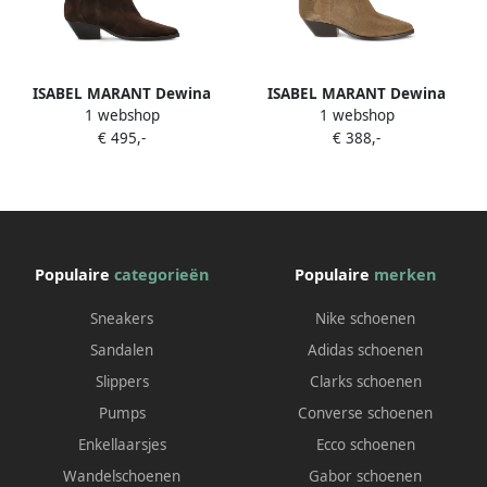
ISABEL MARANT Dewina
ISABEL MARANT Dewina
1 webshop
1 webshop
suède enkellaarzen Bruin
enkellaarzen Bruin
€ 495,-
€ 388,-
Populaire
categorieën
Populaire
merken
Sneakers
Nike schoenen
Sandalen
Adidas schoenen
Slippers
Clarks schoenen
Pumps
Converse schoenen
Enkellaarsjes
Ecco schoenen
Wandelschoenen
Gabor schoenen