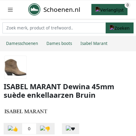
Schoenen.nl
Damesschoenen
Dames boots
Isabel Marant
ISABEL MARANT Dewina 45mm
suède enkellaarzen Bruin
0