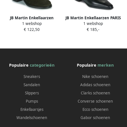
JB Martin Enkellaarzen
JB Martin Enkellaarzen PARIS
1 webshop
1 webshop
PAPRIKA
€ 122,50
€ 185,-
Populaire
categorieën
Populaire
merken
Sneakers
Nike schoenen
Sandalen
Adidas schoenen
Slippers
Clarks schoenen
Pumps
Converse schoenen
Enkellaarsjes
Ecco schoenen
Wandelschoenen
Gabor schoenen