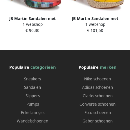
JB Martin Sandalen met
JB Martin Sandalen met
1 webshop
1 webshop
hakken XIAO
hakken XIAO
€ 90,30
€ 101,50
Populaire
categorieën
Populaire
merken
Sneakers
Nike schoenen
Sandalen
Adidas schoenen
Slippers
Clarks schoenen
Pumps
Converse schoenen
Enkellaarsjes
Ecco schoenen
Wandelschoenen
Gabor schoenen