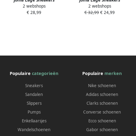
Joma Lage Sneakers
Joma Lage Sneakers
2 webshops
2 webshops
Ccamlw2502
Jflexw2529v
€ 28,99
€ 32,99
€ 24,99
Populaire
categorieën
Populaire
merken
Sneakers
Nike schoenen
Sandalen
Adidas schoenen
Slippers
Clarks schoenen
Pumps
Converse schoenen
Enkellaarsjes
Ecco schoenen
Wandelschoenen
Gabor schoenen