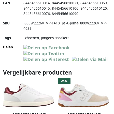
EAN
8445456610014
,
8445456610021
,
8445456610069
,
8445456610045
,
8445456610106
,
8445456610120
,
8445456610076
,
8445456610090
SKU
J800W2226V_MP-1410
,
psku-joma-j800w2226v_MP-
4639
Tags
Schoenen, Jongens sneakers
Delen
Vergelijkbare producten
24%