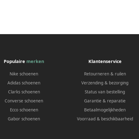
Populaire
merken
Klantenservice
Nike schoenen
Retourneren & ruilen
Adidas schoenen
Verzending & bezorging
Clarks schoenen
Status van bestelling
Converse schoenen
Garantie & reparatie
Ecco schoenen
Betaalmogelijkheden
Gabor schoenen
Voorraad & beschikbaarheid