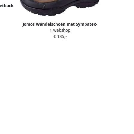
etback
oen met
Jomos Wandelschoen met Sympatex-
1 webshop
membraan Zwart Bruin
€ 135,-