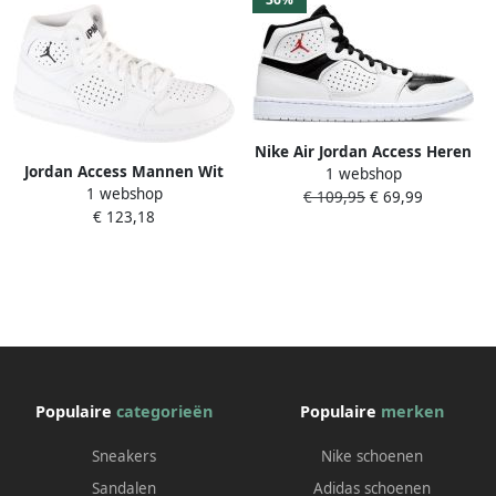
Nike Air Jordan Access Heren
Jordan Access Mannen Wit
1 webshop
Basketbalschoenen Sneakers
1 webshop
Sneakers
€ 109,95
€ 69,99
schoenen Wit-Zwart AR3762
€ 123,18
Populaire
categorieën
Populaire
merken
Sneakers
Nike schoenen
Sandalen
Adidas schoenen