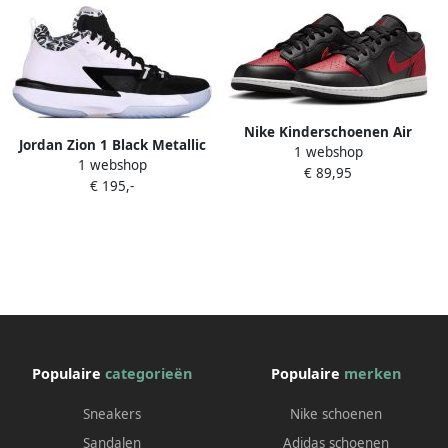
Nike Kinderschoenen Air
Jordan Zion 1 Black Metallic
1 webshop
Jordan 1 Low Black Kind
1 webshop
Gold White Schoenmaat 42 1
€ 89,95
Black
€ 195,-
2 Basketball Performance
Mid DA3130 002
Populaire
categorieën
Populaire
merken
Sneakers
Nike schoenen
Sandalen
Adidas schoenen