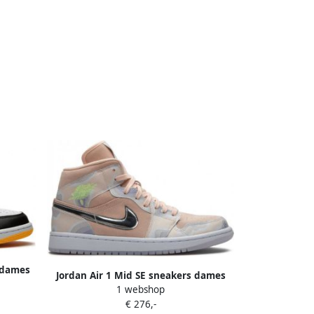
 dames
Jordan Air 1 Mid SE sneakers dames
Wit
1 webshop
rubber leer suède Polyester 6.5 Roze
€ 276,-