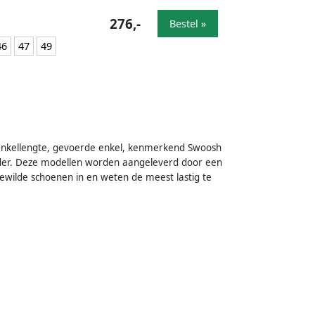
276,-
Bestel »
46
47
49
, enkellengte, gevoerde enkel, kenmerkend Swoosh
leder. Deze modellen worden aangeleverd door een
ewilde schoenen in en weten de meest lastig te