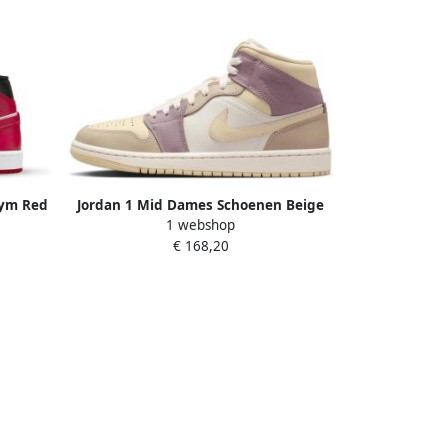
Gym Red
Jordan 1 Mid Dames Schoenen Beige
1 webshop
akers
Maat: 36.5 Polyester Foot Locker
€ 168,20