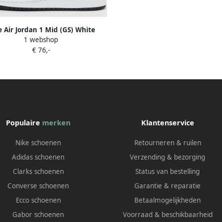
e Air Jordan 1 Mid (GS) White
1 webshop
University Gold Black EUR
€ 76,-
Populaire
merken
Klantenservice
Nike schoenen
Retourneren & ruilen
Adidas schoenen
Verzending & bezorging
Clarks schoenen
Status van bestelling
Converse schoenen
Garantie & reparatie
Ecco schoenen
Betaalmogelijkheden
Gabor schoenen
Voorraad & beschikbaarheid