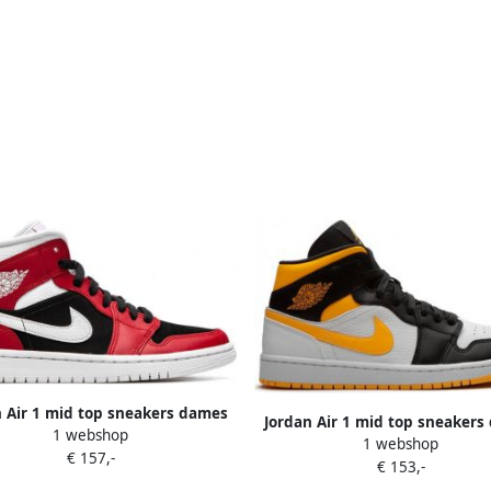
n Air 1 mid top sneakers dames
Jordan Air 1 mid top sneakers
1 webshop
ber leer Polyester 10.5 Rood
1 webshop
rubber leer Polyester 10.5 
€ 157,-
€ 153,-