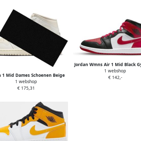
Jordan Wmns Air 1 Mid Black 
1 webshop
White Schoenmaat 37 1 2 Sne
n 1 Mid Dames Schoenen Beige
€ 142,-
BQ6472 079
1 webshop
: 37.5 Polyester Foot Locker
€ 175,31