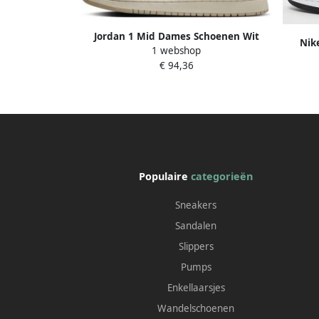
Jordan 1 Mid Dames Schoenen Wit
Nik
1 webshop
Maat: 38.5 Polyester Foot Locker
€ 94,36
Populaire
categorieën
Sneakers
Sandalen
Slippers
Pumps
Enkellaarsjes
Wandelschoenen