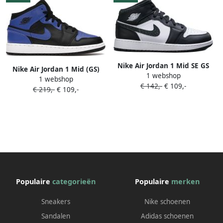
Nike Air Jordan 1 Mid SE GS
Nike Air Jordan 1 Mid (GS)
1 webshop
'Panda Elephant' FB9909-001
1 webshop
Black Hyper Royal-White
€ 142,-
€ 109,-
PANDA Zwart Wit Schoenen
€ 219,-
€ 109,-
Populaire
categorieën
Populaire
merken
Sneakers
Nike schoenen
Sandalen
Adidas schoenen