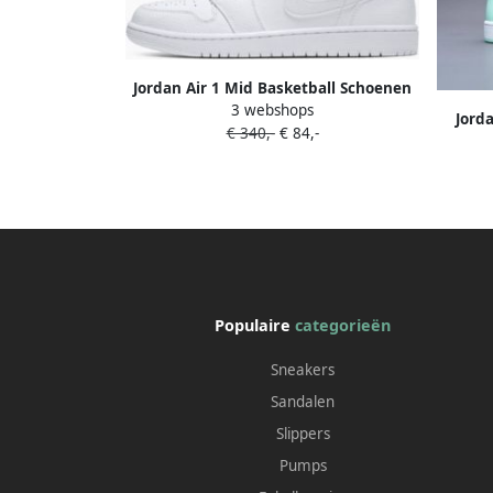
Jordan Air 1 Mid Basketball Schoenen
3 webshops
white white white maat: 47.5
Jord
€ 340,-
€ 84,-
beschikbare maaten:41 42.5 43 44.5 45
Foa
46 47.5 45.5
Populaire
categorieën
Sneakers
Sandalen
Slippers
Pumps