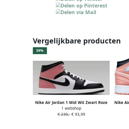
Vergelijkbare producten
59%
Nike Air Jordan 1 Mid Wit Zwart Roze
Nike Ai
1 webshop
Doos zonder deksel
DM9077-
€ 230,-
€ 93,99