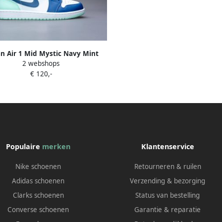
an Air 1 Mid Mystic Navy Mint
2 webshops
m White Schoenmaat 47 1 2
€ 120,-
Sneakers 554724 413
Populaire
merken
Klantenservice
Nike schoenen
Retourneren & ruilen
Adidas schoenen
Verzending & bezorging
Clarks schoenen
Status van bestelling
Converse schoenen
Garantie & reparatie