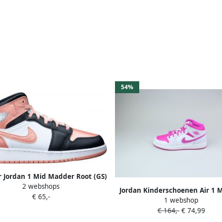
54%
r Jordan 1 Mid Madder Root (GS)
2 webshops
108 Kleur als op foto Schoenen
Jordan Kinderschoenen Air 1 M
€ 65,-
1 webshop
Whisper White Fire Pink Iris 
€ 164,-
€ 74,99
White Fire Pink