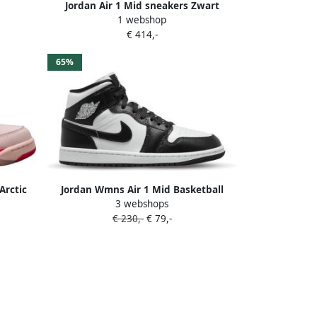
Jordan Air 1 Mid sneakers Zwart
1 webshop
€ 414,-
65%
Arctic
Jordan Wmns Air 1 Mid Basketball
3 webshops
maat 40
Schoenen white black white maat: 36
€ 230,-
€ 79,-
6
beschikbare maaten:36.5 37.5 38.5 39
40.5 41 42 36