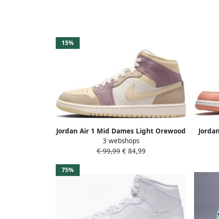
15%
Jordan Air 1 Mid Dames Light Orewood
Jorda
3 webshops
Brown Khaki Taupe Grey Team Gold-
€ 99,99
€ 84,99
Dames Light Orewood Brown Khaki
Taupe Grey Team Gold
75%