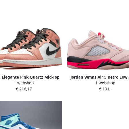
n Elegante Pink Quartz Mid-Top
Jordan Wmns Air 5 Retro Low 
1 webshop
1 webshop
Sneakers Pink Dames
Orange Siren Red Black Schoen
€ 216,17
€ 131,-
1 2 Sneakers DA8016 80