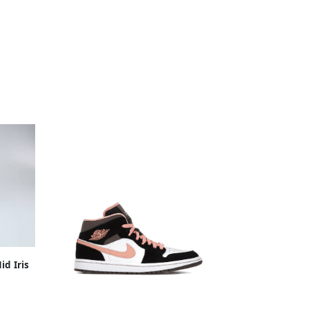
id Iris
Whisper