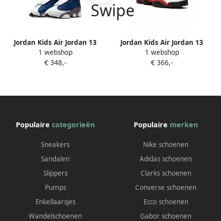
Jordan Kids Air Jordan 13
Jordan Kids Air Jordan 13
1 webshop
1 webshop
Retro sneakers Blauw
Retro sneakers Wit
€ 348,-
€ 366,-
Populaire
categorieën
Populaire
merken
Sneakers
Nike schoenen
Sandalen
Adidas schoenen
Slippers
Clarks schoenen
Pumps
Converse schoenen
Enkellaarsjes
Ecco schoenen
Wandelschoenen
Gabor schoenen