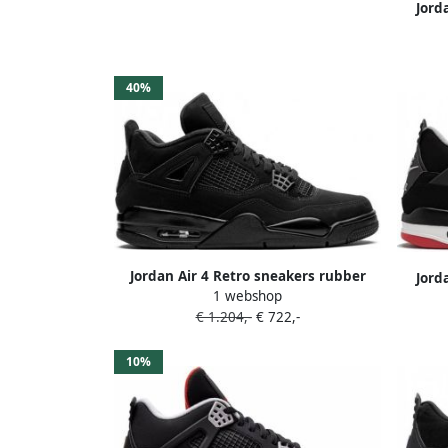
Jord
40%
Jordan Air 4 Retro sneakers rubber
Jord
1 webshop
suède nylon Polyester 10.5 Zwart
€ 1.204,-
€ 722,-
10%