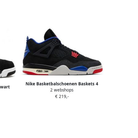
Nike Basketbalschoenen Baskets 4
Zwart
2 webshops
retro rare air cuir
€ 219,-