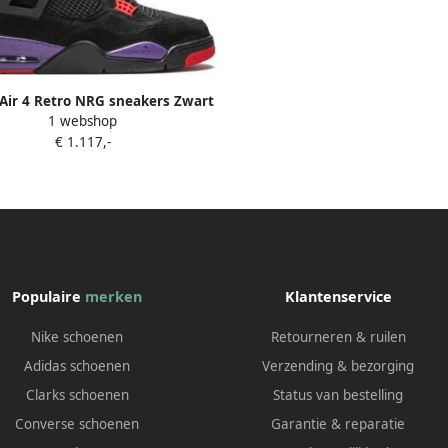
 Air 4 Retro NRG sneakers Zwart
1 webshop
€ 1.117,-
Populaire
merken
Klantenservice
Nike schoenen
Retourneren & ruilen
Adidas schoenen
Verzending & bezorging
Clarks schoenen
Status van bestelling
Converse schoenen
Garantie & reparatie