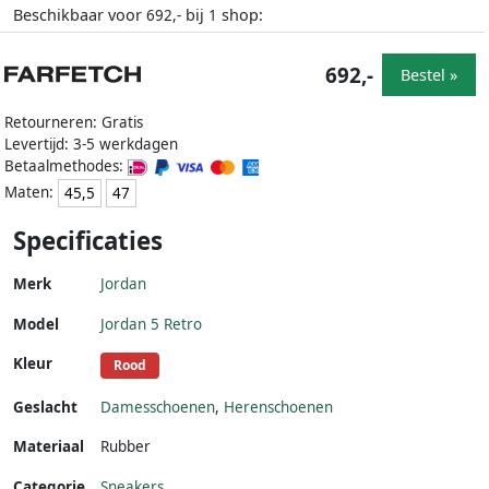
Beschikbaar voor
bij
shop:
692,-
1
692,-
Bestel »
Retourneren: Gratis
Levertijd: 3-5 werkdagen
Betaalmethodes:
Maten:
45,5
47
Specificaties
Merk
Jordan
Model
Jordan 5 Retro
Kleur
Rood
Geslacht
Damesschoenen
,
Herenschoenen
Materiaal
Rubber
Categorie
Sneakers