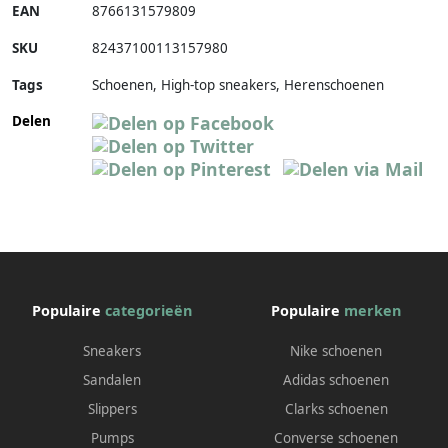
EAN
8766131579809
SKU
82437100113157980
Tags
Schoenen, High-top sneakers, Herenschoenen
Delen
Populaire
categorieën
Populaire
merken
Sneakers
Nike schoenen
Sandalen
Adidas schoenen
Slippers
Clarks schoenen
Pumps
Converse schoenen