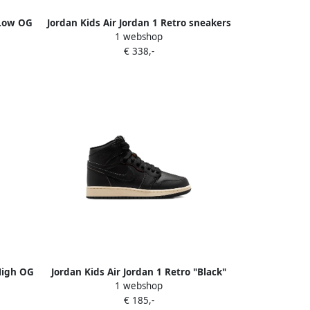
 Low OG
Jordan Kids Air Jordan 1 Retro sneakers
1 webshop
Groen
€ 338,-
 High OG
Jordan Kids Air Jordan 1 Retro "Black"
1 webshop
 Beige
sneakers Zwart
€ 185,-