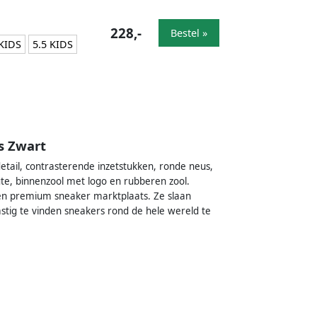
228,-
Bestel »
KIDS
5.5 KIDS
s Zwart
ail, contrasterende inzetstukken, ronde neus,
gte, binnenzool met logo en rubberen zool.
en premium sneaker marktplaats. Ze slaan
stig te vinden sneakers rond de hele wereld te