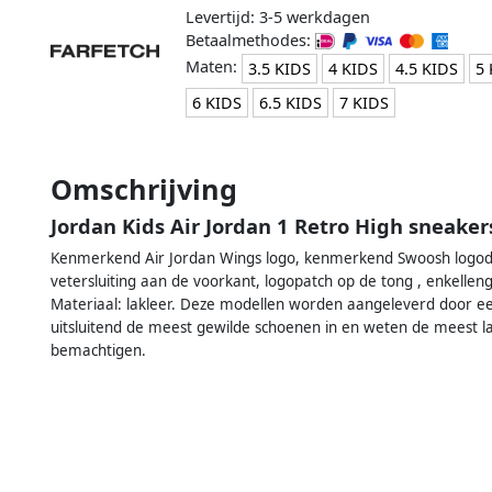
Levertijd: 3-5 werkdagen
Betaalmethodes:
Maten:
3.5 KIDS
4 KIDS
4.5 KIDS
5 
6 KIDS
6.5 KIDS
7 KIDS
Omschrijving
Jordan Kids Air Jordan 1 Retro High sneaker
Kenmerkend Air Jordan Wings logo, kenmerkend Swoosh logodet
vetersluiting aan de voorkant, logopatch op de tong , enkellen
Materiaal: lakleer. Deze modellen worden aangeleverd door e
uitsluitend de meest gewilde schoenen in en weten de meest la
bemachtigen.