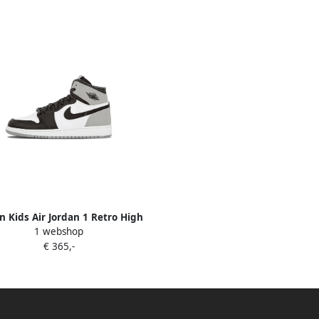
n Kids Air Jordan 1 Retro High
1 webshop
sneakers Grijs
€ 365,-