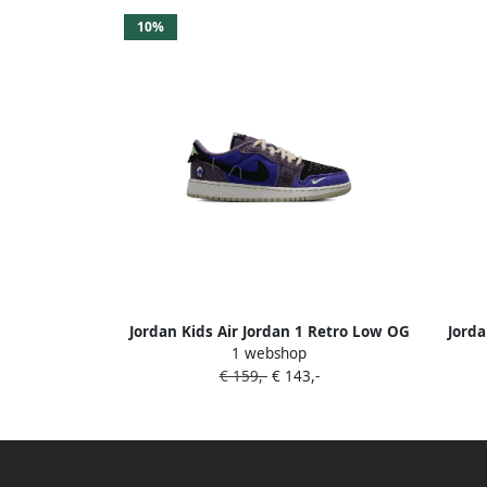
10%
Jordan Kids Air Jordan 1 Retro Low OG
Jorda
1 webshop
'Zion Williamson Voodoo' sneakers
€ 159,-
€ 143,-
Paars