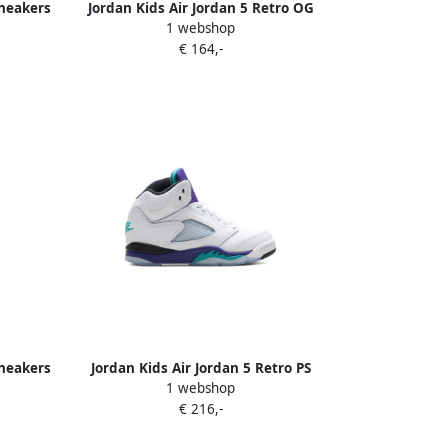
sneakers
Jordan Kids Air Jordan 5 Retro OG
1 webshop
sneakers Wit
€ 164,-
sneakers
Jordan Kids Air Jordan 5 Retro PS
1 webshop
"Grape" sneakers Wit
€ 216,-