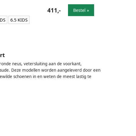
411,-
Bestel »
IDS
6.5 KIDS
rt
nde neus, vetersluiting aan de voorkant,
l: sude. Deze modellen worden aangeleverd door een
ewilde schoenen in en weten de meest lastig te