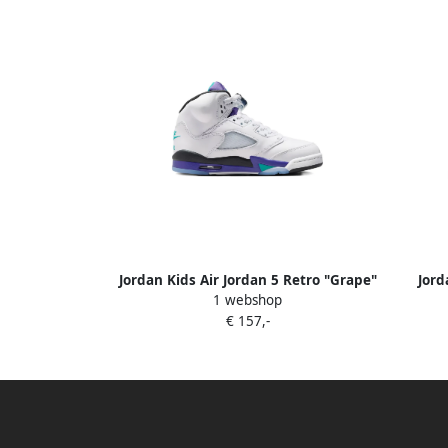
Jordan Kids Air Jordan 5 Retro "Grape"
Jord
1 webshop
sneakers Wit
"Metal
€ 157,-