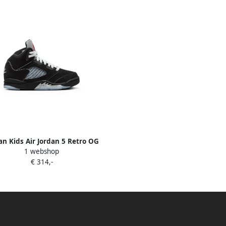
an Kids Air Jordan 5 Retro OG
1 webshop
lic Reimagined" sneakers Zwart
€ 314,-