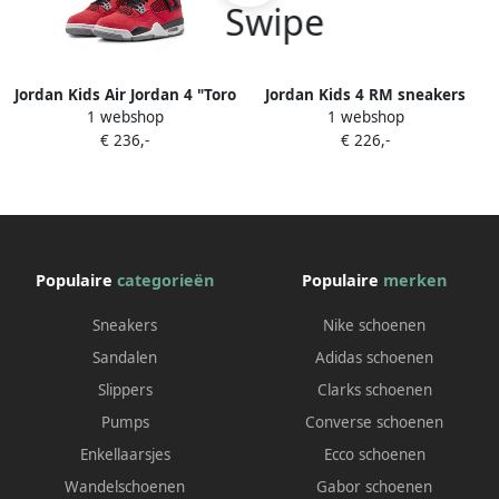
Jordan Kids Air Jordan 4 "Toro
Jordan Kids 4 RM sneakers
1 webshop
1 webshop
Bravo" low-top sneakers
Zwart
€ 236,-
€ 226,-
Rood
Populaire
categorieën
Populaire
merken
Sneakers
Nike schoenen
Sandalen
Adidas schoenen
Slippers
Clarks schoenen
Pumps
Converse schoenen
Enkellaarsjes
Ecco schoenen
Wandelschoenen
Gabor schoenen