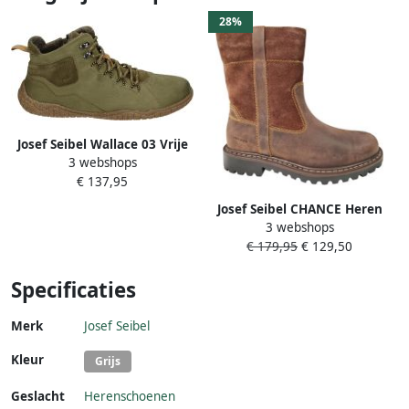
28%
Josef Seibel Wallace 03 Vrije
3 webshops
tijd half-hoogHeren
€ 137,95
veterschoenHeren
sneakersBarefoot Groen
Josef Seibel CHANCE Heren
3 webshops
laarzenHeren Vachtlaarzen
€ 179,95
€ 129,50
Cognac
Specificaties
Merk
Josef Seibel
Kleur
Grijs
Geslacht
Herenschoenen