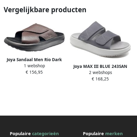
Vergelijkbare producten
Joya Sandaal Men Rio Dark
1 webshop
Brown
Joya MAX III BLUE 243SAN
€ 156,95
2 webshops
Blauwe heren slippers met
€ 168,25
schokdemping in de zool
Populaire
categorieën
Populaire
merken