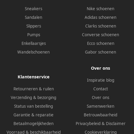
Sneakers
Nike schoenen
Sandalen
Adidas schoenen
Slippers
Clarks schoenen
Pumps
Converse schoenen
Enkellaarsjes
Ecco schoenen
Wandelschoenen
Gabor schoenen
Over ons
Klantenservice
Inspiratie blog
Retourneren & ruilen
Contact
Verzending & bezorging
Over ons
Status van bestelling
Samenwerken
Garantie & reparatie
Betrouwbaarheid
Betaalmogelijkheden
Privacybeleid
&
Disclaimer
Voorraad & beschikbaarheid
Cookieverklaring