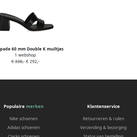
Spade 60 mm Double K muiltjes
1 webshop
Zwart
€ 338,-
€ 292,-
Populaire
merken
Klantenservice
Nike schoenen
Retourneren & ruilen
Adidas schoenen
Verzending & bezorging
Clarks schoenen
Status van bestelling