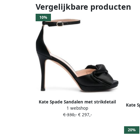
Vergelijkbare producten
10%
Kate Spade Sandalen met strikdetail
Kate S
1 webshop
Zwart
€ 330,-
€ 297,-
20%