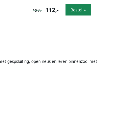
112,-
Bestel »
187,-
e met gespsluiting, open neus en leren binnenzool met