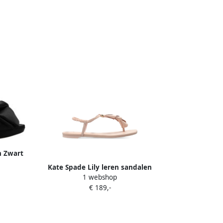
n Zwart
Kate Spade Lily leren sandalen
1 webshop
verfraaid met bloemblaadjes Roze
€ 189,-