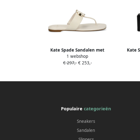
Kate Spade Sandalen met
Kate 
1 webshop
bloemenapplicatie Beige
€ 297,-
€ 253,-
Populaire
categorieën
Sneakers
Sandalen
Slippers