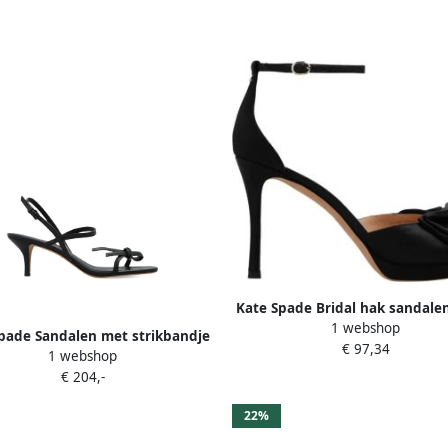
Kate Spade Bridal hak sandale
1 webshop
Dames
pade Sandalen met strikbandje
€ 97,34
1 webshop
Zwart
€ 204,-
22%