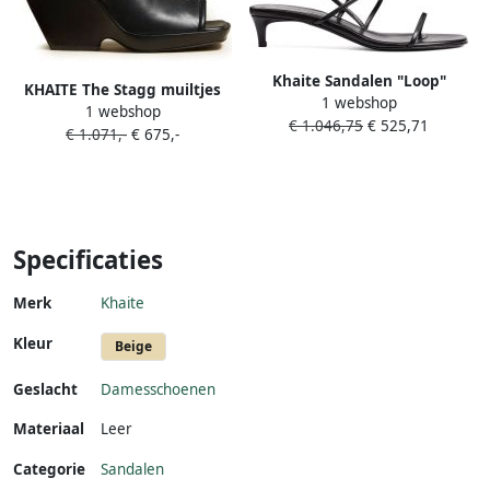
Khaite Sandalen "Loop"
KHAITE The Stagg muiltjes
1 webshop
Sandals – Black in zwart
1 webshop
Zwart
€ 1.046,75
€ 525,71
€ 1.071,-
€ 675,-
Specificaties
Merk
Khaite
Kleur
Beige
Geslacht
Damesschoenen
Materiaal
Leer
Categorie
Sandalen