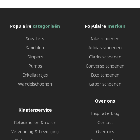
Populaire
categorieën
Populaire
merken
Sneakers
Nike schoenen
Sandalen
Adidas schoenen
Slippers
Clarks schoenen
Pumps
Converse schoenen
Enkellaarsjes
Ecco schoenen
Wandelschoenen
Gabor schoenen
Over ons
Klantenservice
Inspiratie blog
Retourneren & ruilen
Contact
Verzending & bezorging
Over ons