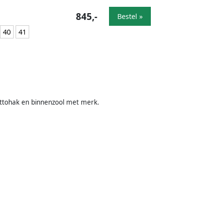
845,-
Bestel »
40
41
ilettohak en binnenzool met merk.