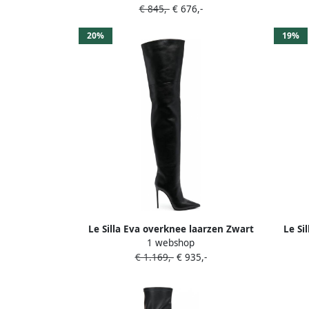
€ 845,-
€ 676,-
20%
19%
Le Silla Eva overknee laarzen Zwart
Le Si
1 webshop
€ 1.169,-
€ 935,-