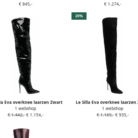
€ 845,-
€ 1.274,-
20%
lla Eva overknee laarzen Zwart
Le Silla Eva overknee laarzen
1 webshop
1 webshop
€ 1.442,-
€ 1.154,-
€ 1.169,-
€ 935,-