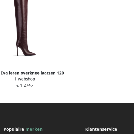
a Eva leren overknee laarzen 120
1 webshop
mm Rood
€ 1.274,-
Populaire
merken
Klantenservice