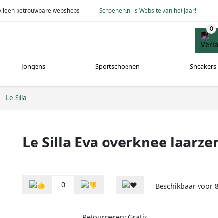
Alleen betrouwbare webshops
Schoenen.nl is Website van het Jaar!
Jongens
Sportschoenen
Sneakers
Le Silla
Le Silla Eva overknee laarze
0
Beschikbaar voor
8
Retourneren: Gratis