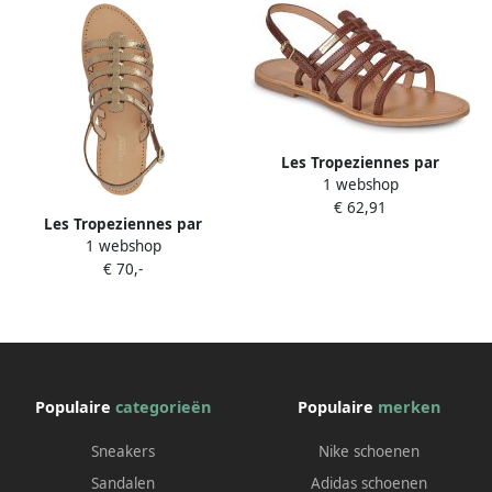
Les Tropeziennes par
1 webshop
M.Belarbi Platte sandalen
€ 62,91
HIKANO
Les Tropeziennes par
1 webshop
M.Belarbi Platte sandalen
€ 70,-
Hikano
Populaire
categorieën
Populaire
merken
Sneakers
Nike schoenen
Sandalen
Adidas schoenen