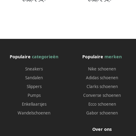
€ 90,-
€ 54,-
€ 90,-
€ 54,-
Populaire
categorieën
Populaire
merken
Sneakers
Nike schoenen
Sandalen
Adidas schoenen
Slippers
Clarks schoenen
Pumps
Converse schoenen
Enkellaarsjes
Ecco schoenen
Wandelschoenen
Gabor schoenen
Over ons