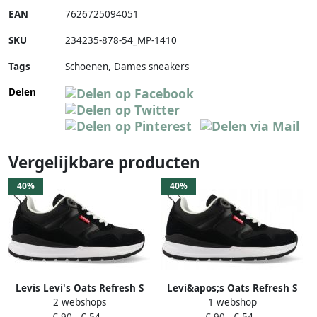
EAN
7626725094051
SKU
234235-878-54_MP-1410
Tags
Schoenen, Dames sneakers
Delen
Vergelijkbare producten
40%
40%
Levis Levi's Oats Refresh S
Levi&apos;s Oats Refresh S
2 webshops
1 webshop
Regular 234235-878-59 Zwart
Regular 234235-878-59 Zwart